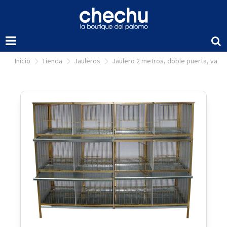
inicio
tienda
jauleros
jaulero 2 metros, doble puerta, varill