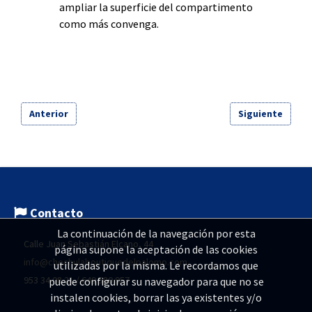
ampliar la superficie del compartimento
como más convenga.
Anterior
Siguiente
Contacto
La continuación de la navegación por esta
Calle Juan Sebastián Elcano, 44
página supone la aceptación de las cookies
info@chechulaboutiquedelpalomo.com
utilizadas por la misma. Le recordamos que
953 34 08 21 / 649 580 957
puede configurar su navegador para que no se
instalen cookies, borrar las ya existentes y/o