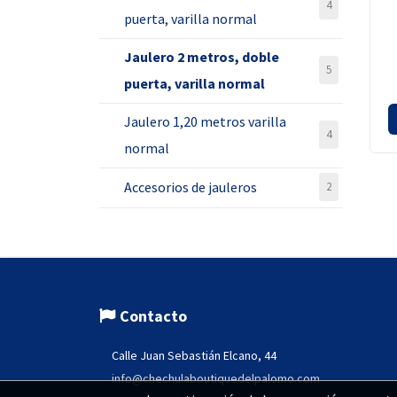
4
puerta, varilla normal
Jaulero 2 metros, doble
5
puerta, varilla normal
Jaulero 1,20 metros varilla
4
normal
Accesorios de jauleros
2
Contacto
Calle Juan Sebastián Elcano, 44
info@chechulaboutiquedelpalomo.com