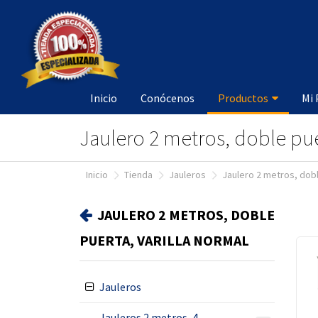
Inicio
Conócenos
Productos
Mi
Jaulero 2 metros, doble puer
inicio
tienda
jauleros
jaulero 2 metros, dobl
JAULERO 2 METROS, DOBLE
PUERTA, VARILLA NORMAL
Jauleros
Jauleros 2 metros, 4