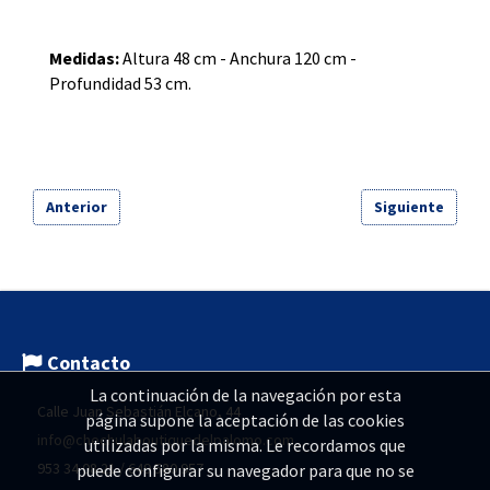
Medidas:
Altura 48 cm - Anchura 120 cm -
Profundidad 53 cm.
Anterior
Siguiente
Contacto
La continuación de la navegación por esta
Calle Juan Sebastián Elcano, 44
página supone la aceptación de las cookies
info@chechulaboutiquedelpalomo.com
utilizadas por la misma. Le recordamos que
953 34 08 21 / 649 580 957
puede configurar su navegador para que no se