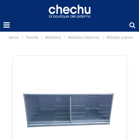
inicio
tienda
módulos
módulos blancos
módulo palomas 